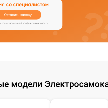
ия со специалистом
Оставить заявку
аетесь c
политикой конфиденциальности
ые модели Электросамока