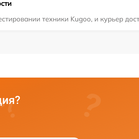
сти
тировании техники Kugoo, и курьер дост
ция?