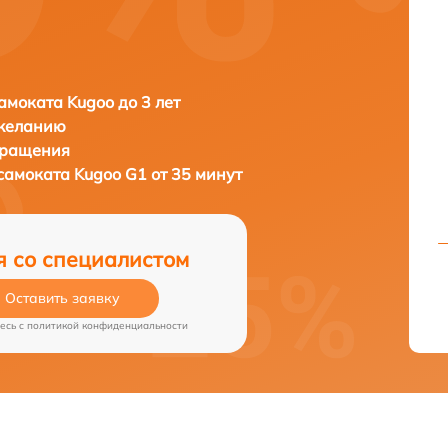
амоката Kugoo до 3 лет
 желанию
бращения
осамоката
Kugoo G1 от 35 минут
я со специалистом
Оставить заявку
есь c
политикой конфиденциальности