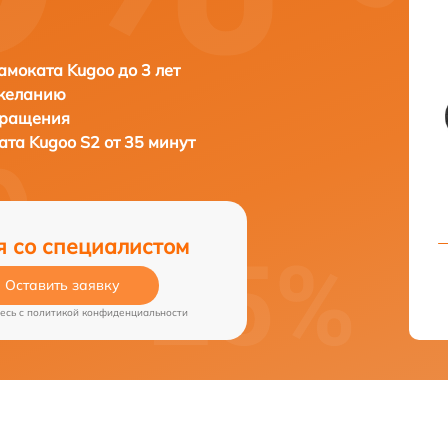
амоката Kugoo до 3 лет
 желанию
бращения
ката
Kugoo S2 от 35 минут
я со специалистом
Оставить заявку
есь c
политикой конфиденциальности