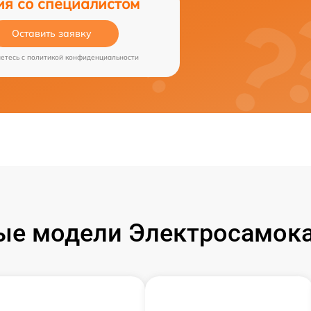
ия со специалистом
Оставить заявку
аетесь c
политикой конфиденциальности
ые модели Электросамока